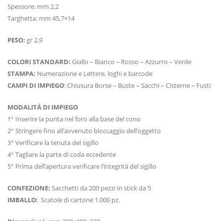
Spessore: mm 2,2
Targhetta: mm 45,7×14
PESO:
gr 2,9
COLORI STANDARD:
Giallo – Bianco – Rosso – Azzurro – Verde
STAMPA:
Numerazione e Lettere, loghi e barcode
CAMPI DI IMPIEGO
: Chiusura Borse – Buste – Sacchi – Cisterne – Fusti
MODALITÁ DI IMPIEGO
1° Inserire la punta nel foro alla base del cono
2° Stringere fino all’avvenuto bloccaggio dell’oggetto
3° Verificare la tenuta del sigillo
4° Tagliare la parte di coda eccedente
5° Prima dell’apertura verificare l’integrità del sigillo
CONFEZIONE:
Sacchetti da 200 pezzi in stick da 5
IMBALLO:
Scatole di cartone 1.000 pz.