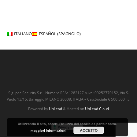
ITALIANO
ESPAÑOL
(
SPAGNOLO
)
Sigilpac Security S.r.l. Numero REA: 1282127 p.iva: 09252770152, Via S.
Paolo 13/15, Bareggio MILANO 20008, ITALIA – Cap.Sociale € 500.500 i.v.
Powered by
UnLead
& Hosted on
UnLead Cloud
Utilizzando il sito, accetti l'utilizzo dei cookie da parte nostra.
ACCETTO
maggiori informazioni