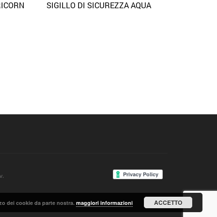
RICORN
SIGILLO DI SICUREZZA AQUA
View
Quick View
Aggiungi alla lista dei desideri
v.
ACCETTO
lizzo dei cookie da parte nostra.
maggiori informazioni