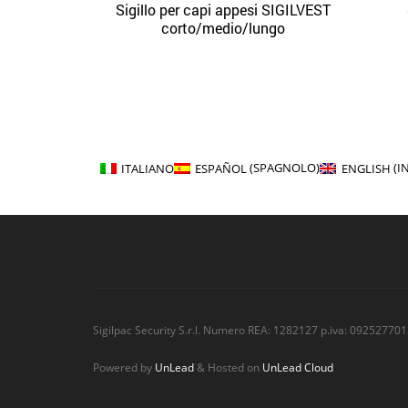
Sigillo per capi appesi SIGILVEST
Quick View
Aggiungi alla lista dei desideri
corto/medio/lungo
ITALIANO
ESPAÑOL
(
SPAGNOLO
)
ENGLISH
(
I
Sigilpac Security S.r.l. Numero REA: 1282127 p.iva: 092527701
Powered by
UnLead
& Hosted on
UnLead Cloud