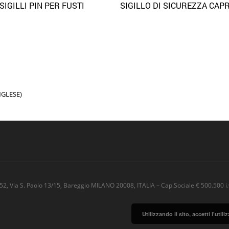
SIGILLI PIN PER FUSTI
SIGILLO DI SICUREZZA CAP
Quick View
Quick 
Aggiungi alla lista dei desideri
Aggiungi alla lista dei desideri
NGLESE
)
52, Via S. Paolo 13/15, Bareggio MILANO 20008, ITALIA – Cap.Sociale € 500.500 i.
Utilizzando il sito, accetti l'uti