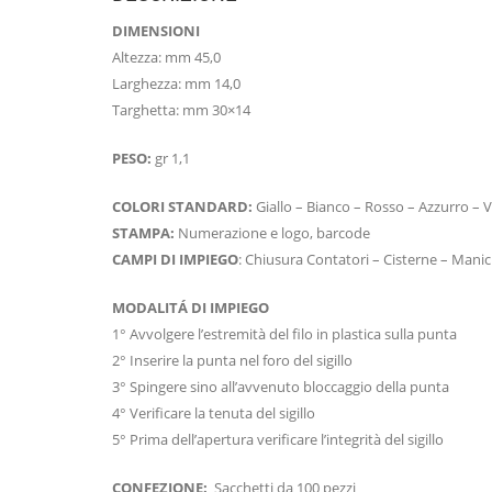
DIMENSIONI
Altezza: mm 45,0
Larghezza: mm 14,0
Targhetta: mm 30×14
PESO:
gr 1,1
COLORI STANDARD:
Giallo – Bianco – Rosso – Azzurro – 
STAMPA:
Numerazione e logo, barcode
CAMPI DI IMPIEGO
: Chiusura Contatori – Cisterne – Manic
MODALITÁ DI IMPIEGO
1° Avvolgere l’estremità del filo in plastica sulla punta
2° Inserire la punta nel foro del sigillo
3° Spingere sino all’avvenuto bloccaggio della punta
4° Verificare la tenuta del sigillo
5° Prima dell’apertura verificare l’integrità del sigillo
CONFEZIONE:
Sacchetti da 100 pezzi