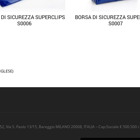
 DI SICUREZZA SUPERCLIPS
BORSA DI SICUREZZA SUPE
Quick View
Quick
Aggiungi alla lista dei desideri
Aggiungi alla lista dei desideri
S0006
S0007
NGLESE
)
52, Via S. Paolo 13/15, Bareggio MILANO 20008, ITALIA – Cap.Sociale € 500.500 i.