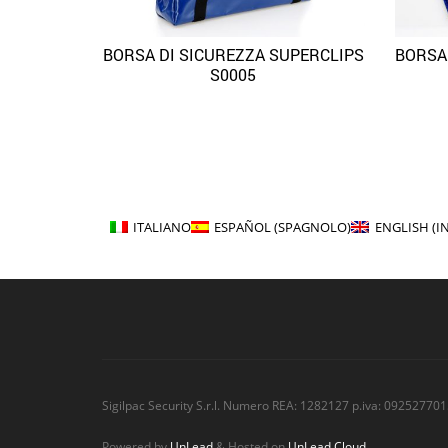
BORSA DI SICUREZZA SUPERCLIPS
BORSA
Quick View
Aggiungi alla lista dei desideri
S0005
ITALIANO
ESPAÑOL
(
SPAGNOLO
)
ENGLISH
(
I
Sigilpac Security S.r.l. Numero REA: 1282127 p.iva: 092527701
Powered by
UnLead
& Hosted on
UnLead Cloud