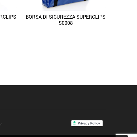
RCLIPS
BORSA DI SICUREZZA SUPERCLIPS
 View
Quick View
Aggiungi alla lista dei desideri
S0008
v.