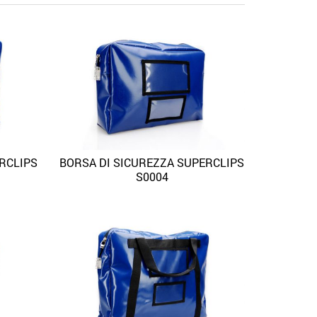
RCLIPS
BORSA DI SICUREZZA SUPERCLIPS
 View
Quick View
Aggiungi alla lista dei desideri
S0004