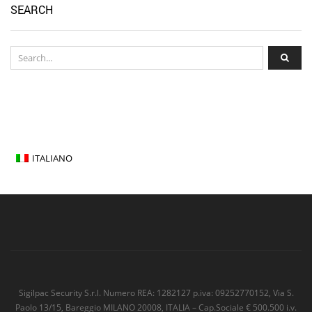
SEARCH
ITALIANO
Sigilpac Security S.r.l. Numero REA: 1282127 p.iva: 09252770152, Via S.
Paolo 13/15, Bareggio MILANO 20008, ITALIA – Cap.Sociale € 500.500 i.v.