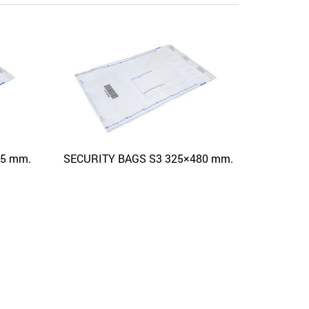
55 mm.
SECURITY BAGS S3 325×480 mm.
 View
Quick View
Aggiungi alla lista dei desideri