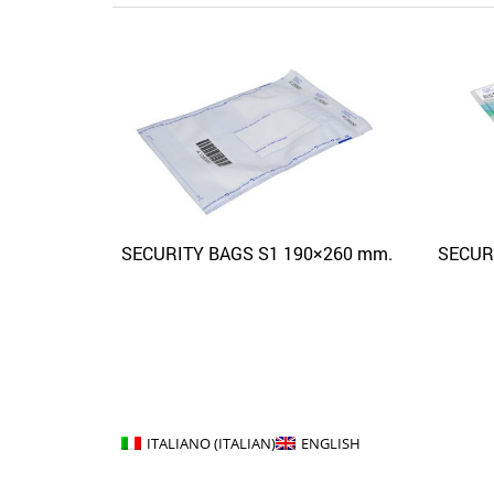
SECURITY BAGS S1 190×260 mm.
SECUR
Quick View
Aggiungi alla lista dei desideri
ITALIANO
(
ITALIAN
)
ENGLISH